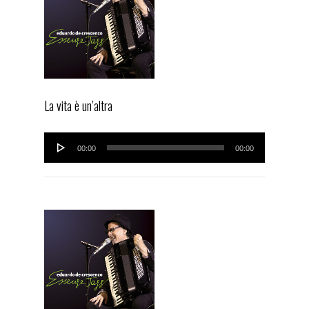
INTERVIEW
CONCERTS
AVVENNE A NAPOLI
ESSENZE JAZZ
La vita è un’altra
DISCOGRAPHY
Audio
VIDEOS
00:00
00:00
Player
PRESS REVIEW
CONTACTS
facebook-
youtube-
instagram
square
square
eduardo de crescenzo