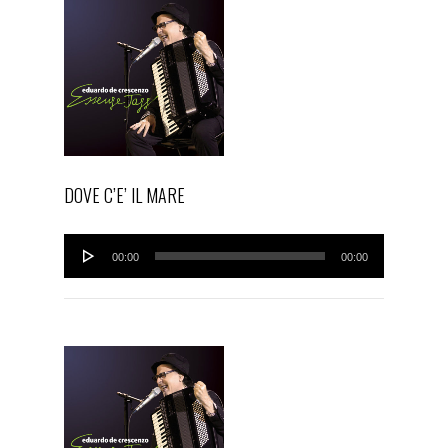
DOVE C’E’ IL MARE
Audio
00:00
00:00
Player