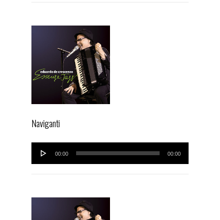
Naviganti
Audio
00:00
00:00
Player
IT
EN
HOME
BIOGRAPHY