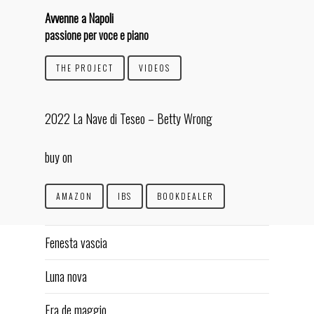
Avvenne a Napoli
passione per voce e piano
THE PROJECT
VIDEOS
2022 La Nave di Teseo – Betty Wrong
IT
EN
buy on
HOME
BIOGRAPHY
AMAZON
IBS
BOOKDEALER
INTERVIEW
CONCERTS
Fenesta vascia
AVVENNE A NAPOLI
Luna nova
ESSENZE JAZZ
Era de maggio