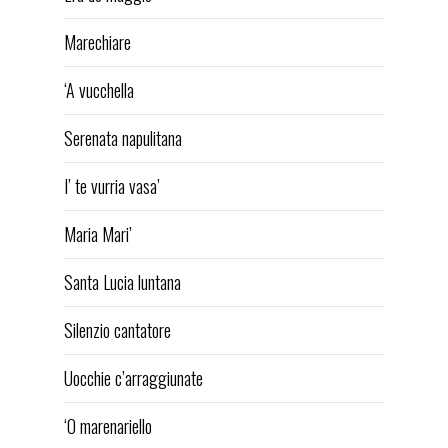
DISCOGRAPHY
Marechiare
VIDEOS
PRESS REVIEW
‘A vucchella
CONTACTS
Serenata napulitana
facebook-
youtube-
instagram
I’ te vurria vasa’
square
square
eduardo de crescenzo
Maria Mari’
Santa Lucia luntana
Silenzio cantatore
Uocchie c’arraggiunate
‘O marenariello