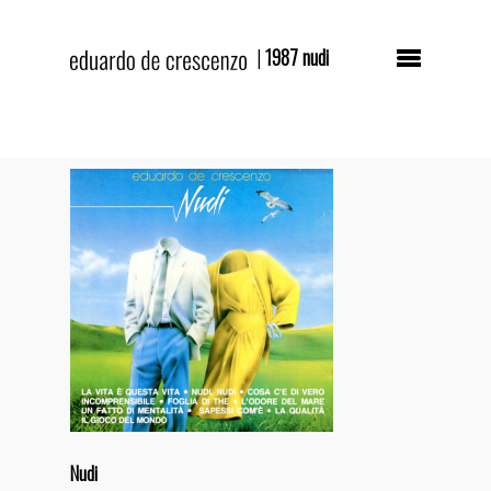
|
1987 nudi
Hit enter to search or ESC to close
IT
EN
HOME
Nudi