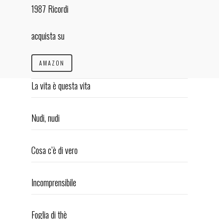
1987 Ricordi
BIOGRAPHY
INTERVIEW
acquista su
CONCERTS
AMAZON
AVVENNE A NAPOLI
ESSENZE JAZZ
La vita è questa vita
DISCOGRAPHY
Nudi, nudi
VIDEOS
PRESS REVIEW
Cosa c’è di vero
CONTACTS
facebook-
youtube-
instagram
Incomprensibile
square
square
eduardo de crescenzo
Foglia di thè