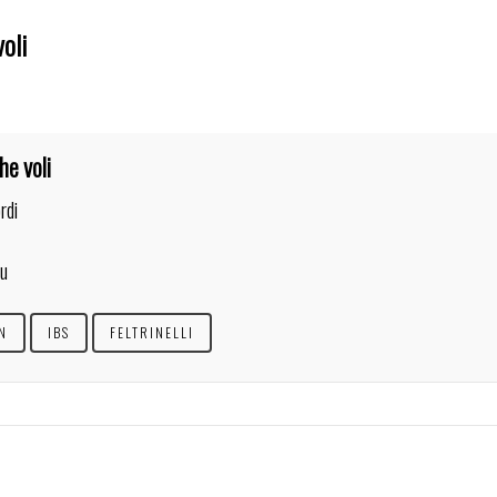
oli
he voli
rdi
su
N
IBS
FELTRINELLI