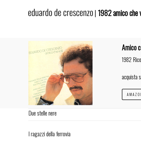
|
1982 amico che v
Amico c
1982 Rico
Hit enter to search or ESC to close
acquista 
AMAZO
Due stelle nere
I ragazzi della ferrovia