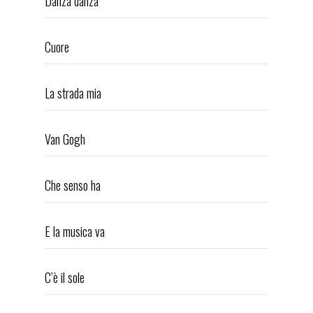
Danza danza
PRESS REVIEW
CONTACTS
Cuore
facebook-
youtube-
instagram
square
square
eduardo de crescenzo
La strada mia
Van Gogh
Che senso ha
E la musica va
C’è il sole