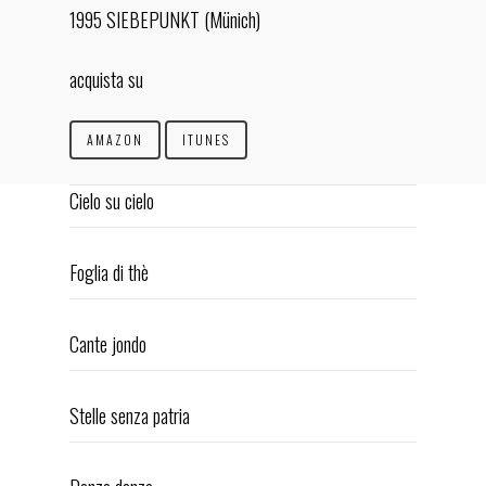
1995 SIEBEPUNKT (Münich)
acquista su
IT
EN
AMAZON
ITUNES
HOME
Cielo su cielo
BIOGRAPHY
INTERVIEW
Foglia di thè
CONCERTS
AVVENNE A NAPOLI
Cante jondo
ESSENZE JAZZ
DISCOGRAPHY
Stelle senza patria
VIDEOS