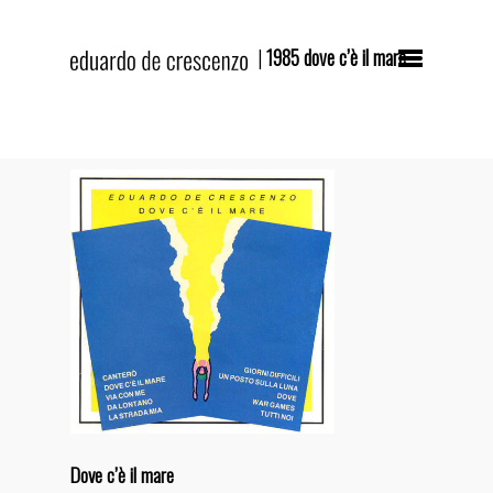
|
1985 dove c’è il mare
Hit enter to search or ESC to close
IT
EN
HOME
BIOGRAFIA
INTERVISTA
Dove c’è il mare