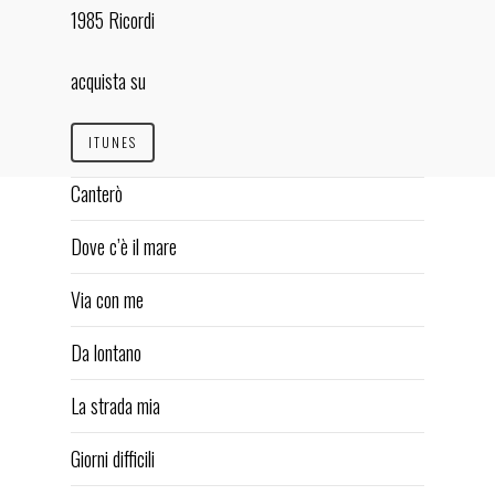
CONCERTI
1985 Ricordi
AVVENNE A NAPOLI
acquista su
ESSENZE JAZZ
DISCOGRAFIA
ITUNES
VIDEO
Canterò
RASSEGNA STAMPA
Dove c’è il mare
CONTATTI
Via con me
facebook-
youtube-
instagram
square
square
Da lontano
eduardo de crescenzo
La strada mia
Giorni difficili