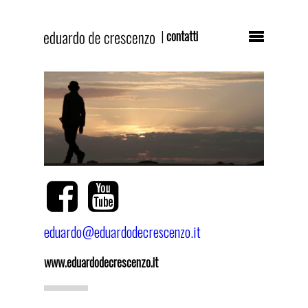
|
contatti
Hit enter to search or ESC to close
IT
EN
HOME
eduardo@eduardodecrescenzo.it
BIOGRAFIA
www.eduardodecrescenzo.it
INTERVISTA
CONCERTI