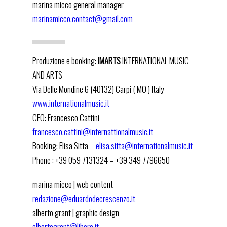
marina micco general manager
AVVENNE A NAPOLI
marinamicco.contact@gmail.com
ESSENZE JAZZ
DISCOGRAFIA
Produzione e booking:
IMARTS
INTERNATIONAL MUSIC
VIDEO
AND ARTS
RASSEGNA STAMPA
Via Delle Mondine 6 (40132) Carpi ( MO ) Italy
www.internationalmusic.it
CONTATTI
CEO: Francesco Cattini
facebook-
youtube-
instagram
francesco.cattini@internattionalmusic.it
square
square
Booking: Elisa Sitta –
elisa.sitta@internationalmusic.it
eduardo de crescenzo
Phone : +39 059 7131324 – +39 349 7796650
marina micco | web content
redazione@eduardodecrescenzo.it
alberto grant | graphic design
albertogrant@libero.it