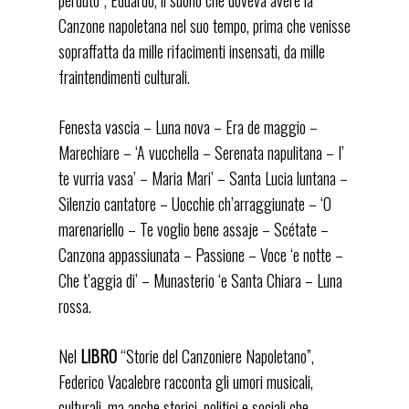
Canzone napoletana nel suo tempo, prima che venisse
sopraffatta da mille rifacimenti insensati, da mille
fraintendimenti culturali.
Fenesta vascia – Luna nova – Era de maggio –
Marechiare – ‘A vucchella – Serenata napulitana – I’
te vurria vasa’ – Maria Mari’ – Santa Lucia luntana –
Silenzio cantatore – Uocchie ch’arraggiunate – ‘O
marenariello – Te voglio bene assaje – Scétate –
Canzona appassiunata – Passione – Voce ‘e notte –
Che t’aggia di’ – Munasterio ‘e Santa Chiara – Luna
rossa.
Nel
LIBRO
“Storie del Canzoniere Napoletano”,
Federico Vacalebre racconta gli umori musicali,
culturali, ma anche storici, politici e sociali che