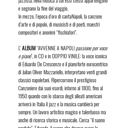
jazzista, nella musica a cui essi stessi appartengono
facebook-
youtube-
instagram
e segnano la fine del viaggio.
square
square
eduardo de crescenzo
In mezzo, l’epoca d’oro di cantaNapoli, la canzone
d’arte e di popolo, di musicisti e di poeti, maestri
compositori e anonimi “fischiatori”.
L’
ALBUM
“AVVENNE A NAPOLI
passione per voce
e piano
”, in CD e in DOPPIO VINILE: la voce iconica
di Eduardo De Crescenzo e il pianoforte eurocentrico
di Julian Oliver Mazzariello, interpretano venti grandi
classici napoletani. Ripercorrono il prestigioso
Canzoniere dai suoi esordi, intorno al 1800, fino al
1950 quando con lo sbarco degli alleati americani
arriverà in Italia il jazz e la musica cambierà per
sempre. Un lavoro artistico magico e talentuoso ma
anche di ricerca storica e musicale. Cerca “il suono
perduto”, Eduardo, il suono che doveva avere la