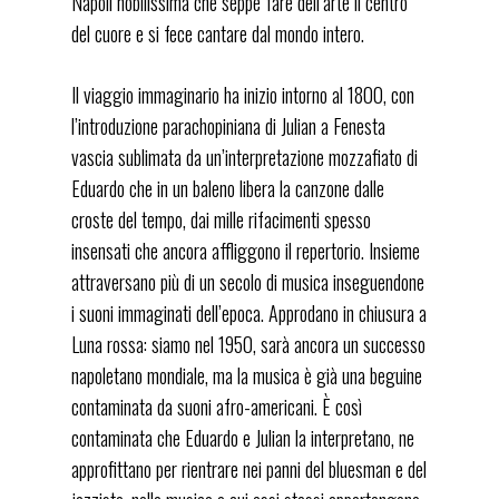
Napoli nobilissima che seppe fare dell’arte il centro
IT
EN
del cuore e si fece cantare dal mondo intero.
HOME
Il viaggio immaginario ha inizio intorno al 1800, con
BIOGRAFIA
l’introduzione parachopiniana di Julian a Fenesta
vascia sublimata da un’interpretazione mozzafiato di
INTERVISTA
Eduardo che in un baleno libera la canzone dalle
CONCERTI
croste del tempo, dai mille rifacimenti spesso
AVVENNE A NAPOLI
insensati che ancora affliggono il repertorio. Insieme
attraversano più di un secolo di musica inseguendone
ESSENZE JAZZ
i suoni immaginati dell’epoca. Approdano in chiusura a
DISCOGRAFIA
Luna rossa: siamo nel 1950, sarà ancora un successo
VIDEO
napoletano mondiale, ma la musica è già una beguine
contaminata da suoni afro-americani. È così
RASSEGNA STAMPA
contaminata che Eduardo e Julian la interpretano, ne
CONTATTI
approfittano per rientrare nei panni del bluesman e del